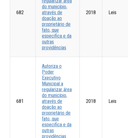
regularizar área
do município,
682
através de
2018
Leis
doação ao
proprietário de
fato, que
especifica e da
outras
providências
Autoriza o
Poder
Executivo
Municipal a
regularizar área
do município,
681
através de
2018
Leis
doação ao
proprietário de
fato, que
especifica e da
outras
providências