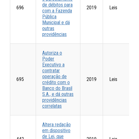
de débitos para
696
2019
Leis
com a Fazenda
Pública
Municipal e dá
outras
providências
Autoriza o
Poder
Executivo a
contratar
operação de
695
2019
Leis
crédito com o
Banco do Brasil
S.A., e dá outras
providências
correlatas
Altera redação
em dispositivo
de Lei, que