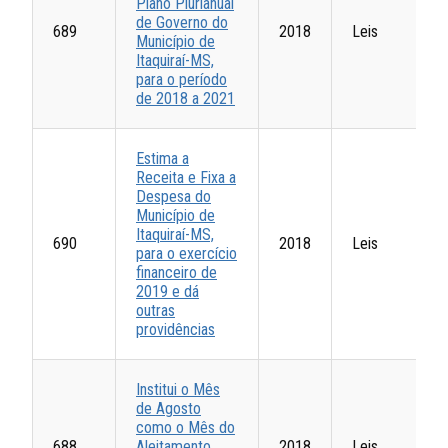
Plano Plurianual
de Governo do
689
2018
Leis
Município de
Itaquiraí-MS,
para o período
de 2018 a 2021
Estima a
Receita e Fixa a
Despesa do
Município de
Itaquiraí-MS,
690
2018
Leis
para o exercício
financeiro de
2019 e dá
outras
providências
Institui o Mês
de Agosto
como o Mês do
688
Aleitamento
2018
Leis