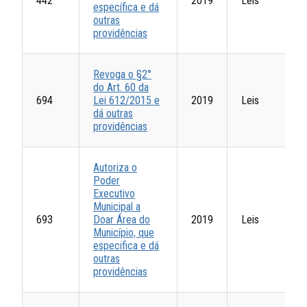
442
2019
Leis
específica e dá
outras
providências
Revoga o §2°
do Art. 60 da
694
Lei 612/2015 e
2019
Leis
dá outras
providências
Autoriza o
Poder
Executivo
Municipal a
693
Doar Área do
2019
Leis
Município, que
especifica e dá
outras
providências