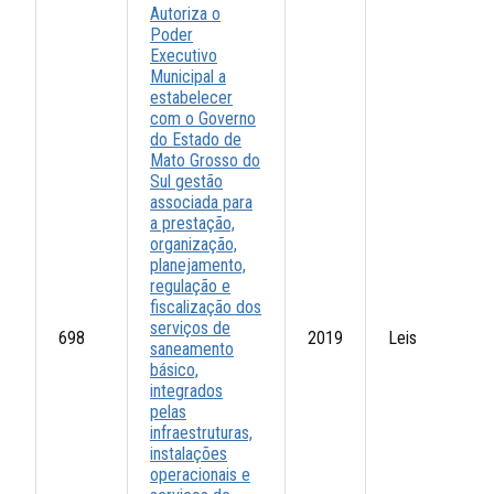
Autoriza o
Poder
Executivo
Municipal a
estabelecer
com o Governo
do Estado de
Mato Grosso do
Sul gestão
associada para
a prestação,
organização,
planejamento,
regulação e
fiscalização dos
serviços de
698
2019
Leis
saneamento
básico,
integrados
pelas
infraestruturas,
instalações
operacionais e