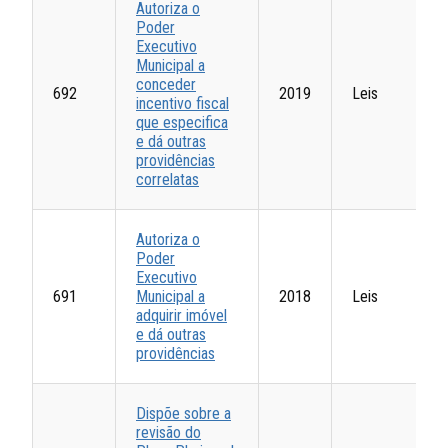
Autoriza o
Poder
Executivo
Municipal a
conceder
692
2019
Leis
incentivo fiscal
que especifica
e dá outras
providências
correlatas
Autoriza o
Poder
Executivo
691
Municipal a
2018
Leis
adquirir imóvel
e dá outras
providências
Dispõe sobre a
revisão do