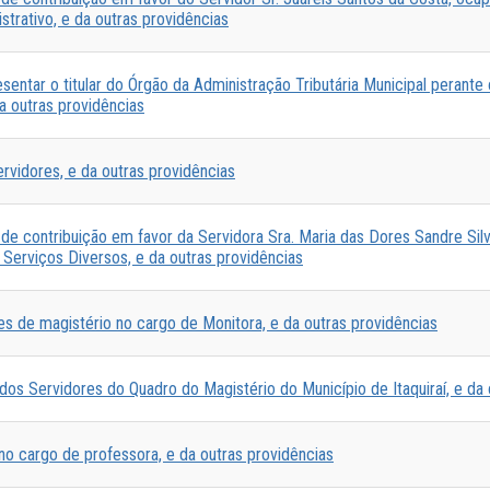
trativo, e da outras providências
sentar o titular do Órgão da Administração Tributária Municipal perant
da outras providências
rvidores, e da outras providências
e contribuição em favor da Servidora Sra. Maria das Dores Sandre Sil
 Serviços Diversos, e da outras providências
es de magistério no cargo de Monitora, e da outras providências
os Servidores do Quadro do Magistério do Município de Itaquiraí, e da 
o cargo de professora, e da outras providências