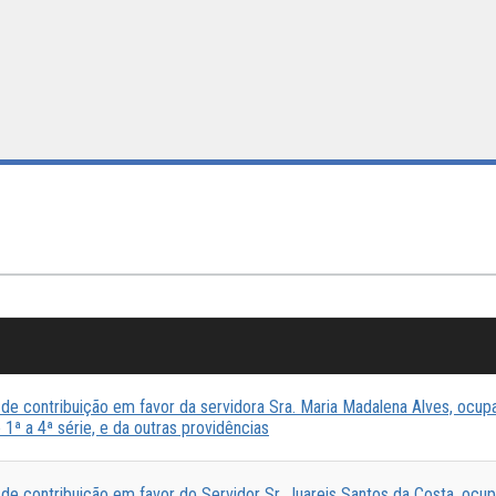
e contribuição em favor da servidora Sra. Maria Madalena Alves, ocu
1ª a 4ª série, e da outras providências
e contribuição em favor do Servidor Sr. Juareis Santos da Costa, ocu