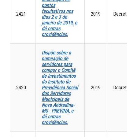
pontos
facultativos nos
2421
2019
Decretos
dias 2 e 3 de
janeiro de 2019, e
dá outras
providências.
Dispõe sobre a
nomeação de
servidores para
compor o Comitê
de Investimentos
do Instituto de
2420
Previdência Social
2019
Decretos
dos Servidores
Municipais de
Nova Andradina-
MS - PREVINA, e
dá outras
providências.