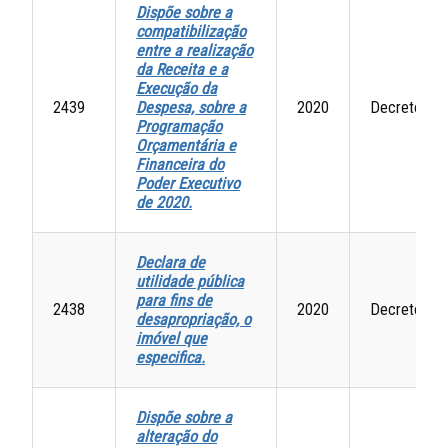
Dispõe sobre a
compatibilização
entre a realização
da Receita e a
Execução da
2439
Despesa, sobre a
2020
Decretos
Programação
Orçamentária e
Financeira do
Poder Executivo
de 2020.
Declara de
utilidade pública
para fins de
2438
2020
Decretos
desapropriação, o
imóvel que
especifica
.
Dispõe sobre a
alteração do