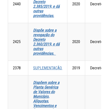
Decreto
2440
2020
Decretos
2.385/2019, e dá
outras
providências.
Dispõe sobre a
revogação do
Decreto
2425
2020
Decretos
2.360/2019, e dá
outras
providências.
2378
SUPLEMENTAÇÃO.
2019
Decretos
Dispõem sobre a
Planta Genérica
de Valores do
Município,
Alíquotas,
Vencimentos e