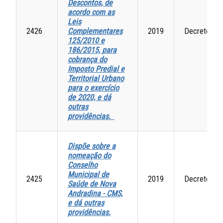
Descontos, de
acordo com as
Leis
2426
Complementares
2019
Decretos
125/2010 e
186/2015, para
cobrança do
Imposto Predial e
Territorial Urbano
para o exercício
de 2020, e dá
outras
providências.
Dispõe sobre a
nomeação do
Conselho
Municipal de
2425
2019
Decretos
Saúde de Nova
Andradina - CMS,
e dá outras
providências
.